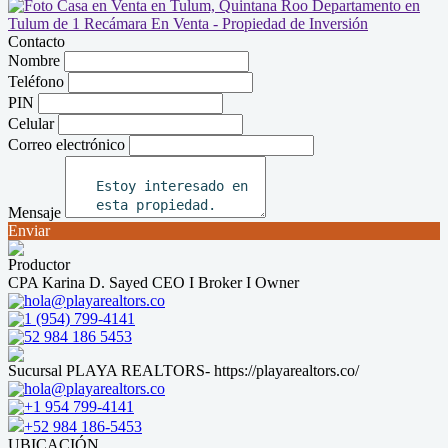
Contacto
Nombre
Teléfono
PIN
Celular
Correo electrónico
Mensaje
Enviar
Productor
CPA Karina D. Sayed CEO I Broker I Owner
hola@playarealtors.co
1 (954) 799-4141
52 984 186 5453
Sucursal PLAYA REALTORS- https://playarealtors.co/
hola@playarealtors.co
+1 954 799-4141
+52 984 186-5453
UBICACIÓN