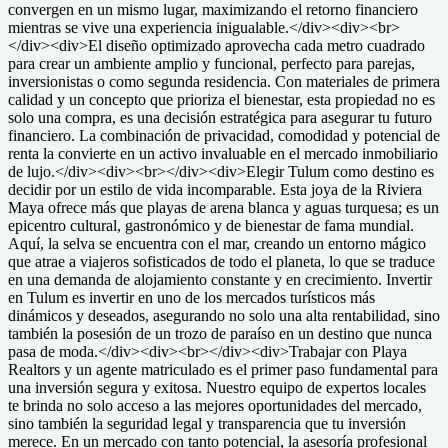
convergen en un mismo lugar, maximizando el retorno financiero
mientras se vive una experiencia inigualable.</div><div><br>
</div><div>El diseño optimizado aprovecha cada metro cuadrado
para crear un ambiente amplio y funcional, perfecto para parejas,
inversionistas o como segunda residencia. Con materiales de primera
calidad y un concepto que prioriza el bienestar, esta propiedad no es
solo una compra, es una decisión estratégica para asegurar tu futuro
financiero. La combinación de privacidad, comodidad y potencial de
renta la convierte en un activo invaluable en el mercado inmobiliario
de lujo.</div><div><br></div><div>Elegir Tulum como destino es
decidir por un estilo de vida incomparable. Esta joya de la Riviera
Maya ofrece más que playas de arena blanca y aguas turquesa; es un
epicentro cultural, gastronómico y de bienestar de fama mundial.
Aquí, la selva se encuentra con el mar, creando un entorno mágico
que atrae a viajeros sofisticados de todo el planeta, lo que se traduce
en una demanda de alojamiento constante y en crecimiento. Invertir
en Tulum es invertir en uno de los mercados turísticos más
dinámicos y deseados, asegurando no solo una alta rentabilidad, sino
también la posesión de un trozo de paraíso en un destino que nunca
pasa de moda.</div><div><br></div><div>Trabajar con Playa
Realtors y un agente matriculado es el primer paso fundamental para
una inversión segura y exitosa. Nuestro equipo de expertos locales
te brinda no solo acceso a las mejores oportunidades del mercado,
sino también la seguridad legal y transparencia que tu inversión
merece. En un mercado con tanto potencial, la asesoría profesional