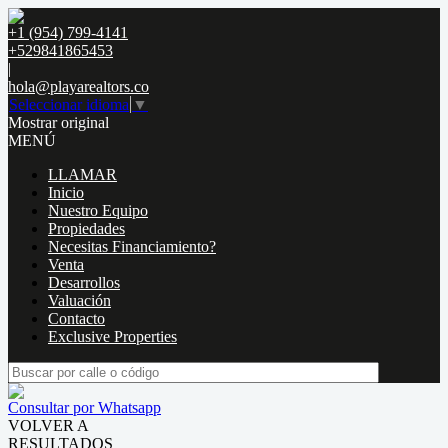
+1 (954) 799-4141
+529841865453
|
hola@playarealtors.co
Seleccionar idioma
▼
Mostrar original
MENÚ
LLAMAR
Inicio
Nuestro Equipo
Propiedades
Necesitas Financiamiento?
Venta
Desarrollos
Valuación
Contacto
Exclusive Properties
Consultar por Whatsapp
VOLVER A
RESULTADOS