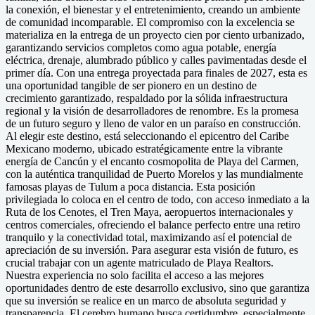
la conexión, el bienestar y el entretenimiento, creando un ambiente
de comunidad incomparable. El compromiso con la excelencia se
materializa en la entrega de un proyecto cien por ciento urbanizado,
garantizando servicios completos como agua potable, energía
eléctrica, drenaje, alumbrado público y calles pavimentadas desde el
primer día. Con una entrega proyectada para finales de 2027, esta es
una oportunidad tangible de ser pionero en un destino de
crecimiento garantizado, respaldado por la sólida infraestructura
regional y la visión de desarrolladores de renombre. Es la promesa
de un futuro seguro y lleno de valor en un paraíso en construcción.
Al elegir este destino, está seleccionando el epicentro del Caribe
Mexicano moderno, ubicado estratégicamente entre la vibrante
energía de Cancún y el encanto cosmopolita de Playa del Carmen,
con la auténtica tranquilidad de Puerto Morelos y las mundialmente
famosas playas de Tulum a poca distancia. Esta posición
privilegiada lo coloca en el centro de todo, con acceso inmediato a la
Ruta de los Cenotes, el Tren Maya, aeropuertos internacionales y
centros comerciales, ofreciendo el balance perfecto entre una retiro
tranquilo y la conectividad total, maximizando así el potencial de
apreciación de su inversión. Para asegurar esta visión de futuro, es
crucial trabajar con un agente matriculado de Playa Realtors.
Nuestra experiencia no solo facilita el acceso a las mejores
oportunidades dentro de este desarrollo exclusivo, sino que garantiza
que su inversión se realice en un marco de absoluta seguridad y
transparencia. El cerebro humano busca certidumbre, especialmente