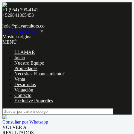
+1 (954) 799-4141
+529841865453
|
hola@playarealtors.co
Seleccionar idioma
▼
Mostrar original
MENÚ
LLAMAR
Inicio
Nuestro Equipo
Propiedades
Necesitas Financiamiento?
Venta
Desarrollos
Valuación
Contacto
Exclusive Properties
Consultar por Whatsapp
VOLVER A
RESULTADOS