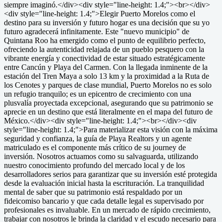
siempre imaginó.</div><div style="line-height: 1.4;"><br></div>
<div style="line-height: 1.4;">Elegir Puerto Morelos como el
destino para su inversión y futuro hogar es una decisión que su yo
futuro agradecerá infinitamente. Este "nuevo municipio" de
Quintana Roo ha emergido como el punto de equilibrio perfecto,
ofreciendo la autenticidad relajada de un pueblo pesquero con la
vibrante energía y conectividad de estar situado estratégicamente
entre Cancún y Playa del Carmen. Con la llegada inminente de la
estación del Tren Maya a solo 13 km y la proximidad a la Ruta de
los Cenotes y parques de clase mundial, Puerto Morelos no es solo
un refugio tranquilo; es un epicentro de crecimiento con una
plusvalía proyectada excepcional, asegurando que su patrimonio se
aprecie en un destino que está literalmente en el mapa del futuro de
México.</div><div style="line-height: 1.4;"><br></div><div
style="line-height: 1.4;">Para materializar esta visión con la máxima
seguridad y confianza, la guía de Playa Realtors y un agente
matriculado es el componente más crítico de su journey de
inversión. Nosotros actuamos como su salvaguarda, utilizando
nuestro conocimiento profundo del mercado local y de los
desarrolladores serios para garantizar que su inversión esté protegida
desde la evaluación inicial hasta la escrituración. La tranquilidad
mental de saber que su patrimonio está respaldado por un
fideicomiso bancario y que cada detalle legal es supervisado por
profesionales es invaluable. En un mercado de rápido crecimiento,
trabajar con nosotros le brinda la claridad y el escudo necesario para