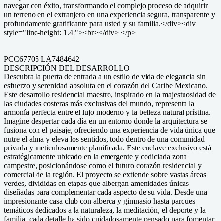
navegar con éxito, transformando el complejo proceso de adquirir
un terreno en el extranjero en una experiencia segura, transparente y
profundamente gratificante para usted y su familia.</div><div
style="line-height: 1.4;"><br></div> </p>
PCC67705 LA7484642
DESCRIPCIÓN DEL DESARROLLO
Descubra la puerta de entrada a un estilo de vida de elegancia sin
esfuerzo y serenidad absoluta en el corazón del Caribe Mexicano.
Este desarrollo residencial maestro, inspirado en la majestuosidad de
las ciudades costeras más exclusivas del mundo, representa la
armonía perfecta entre el lujo moderno y la belleza natural prístina.
Imagine despertar cada día en un entorno donde la arquitectura se
fusiona con el paisaje, ofreciendo una experiencia de vida única que
nutre el alma y eleva los sentidos, todo dentro de una comunidad
privada y meticulosamente planificada. Este enclave exclusivo está
estratégicamente ubicado en la emergente y codiciada zona
campestre, posicionándose como el futuro corazón residencial y
comercial de la región. El proyecto se extiende sobre vastas áreas
verdes, divididas en etapas que albergan amenidades únicas
diseñadas para complementar cada aspecto de su vida. Desde una
impresionante casa club con alberca y gimnasio hasta parques
temáticos dedicados a la naturaleza, la meditación, el deporte y la
familia, cada detalle ha sido cuidadosamente pensado para fomentar