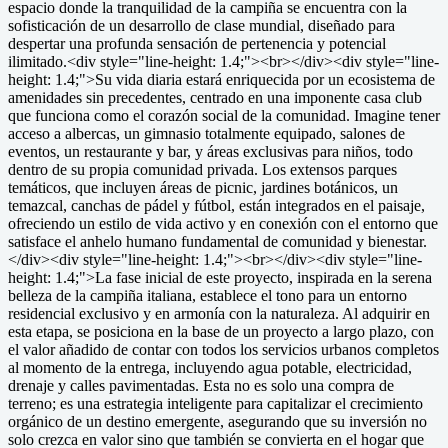
espacio donde la tranquilidad de la campiña se encuentra con la
sofisticación de un desarrollo de clase mundial, diseñado para
despertar una profunda sensación de pertenencia y potencial
ilimitado.<div style="line-height: 1.4;"><br></div><div style="line-
height: 1.4;">Su vida diaria estará enriquecida por un ecosistema de
amenidades sin precedentes, centrado en una imponente casa club
que funciona como el corazón social de la comunidad. Imagine tener
acceso a albercas, un gimnasio totalmente equipado, salones de
eventos, un restaurante y bar, y áreas exclusivas para niños, todo
dentro de su propia comunidad privada. Los extensos parques
temáticos, que incluyen áreas de picnic, jardines botánicos, un
temazcal, canchas de pádel y fútbol, están integrados en el paisaje,
ofreciendo un estilo de vida activo y en conexión con el entorno que
satisface el anhelo humano fundamental de comunidad y bienestar.
</div><div style="line-height: 1.4;"><br></div><div style="line-
height: 1.4;">La fase inicial de este proyecto, inspirada en la serena
belleza de la campiña italiana, establece el tono para un entorno
residencial exclusivo y en armonía con la naturaleza. Al adquirir en
esta etapa, se posiciona en la base de un proyecto a largo plazo, con
el valor añadido de contar con todos los servicios urbanos completos
al momento de la entrega, incluyendo agua potable, electricidad,
drenaje y calles pavimentadas. Esta no es solo una compra de
terreno; es una estrategia inteligente para capitalizar el crecimiento
orgánico de un destino emergente, asegurando que su inversión no
solo crezca en valor sino que también se convierta en el hogar que