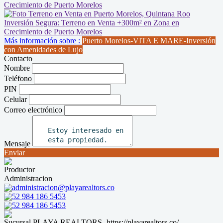
Más información sobre :
Puerto Morelos-VITA E MARE-Inversión
con Amenidades de Lujo
Contacto
Nombre
Teléfono
PIN
Celular
Correo electrónico
Mensaje
Enviar
Productor
Administracion
administracion@playarealtors.co
52 984 186 5453
52 984 186 5453
Sucursal PLAYA REALTORS- https://playarealtors.co/