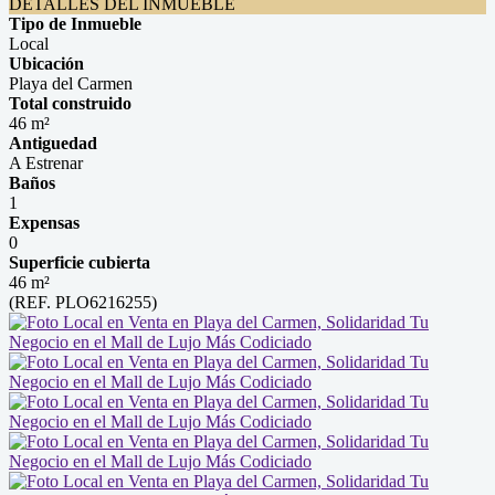
DETALLES DEL INMUEBLE
Tipo de Inmueble
Local
Ubicación
Playa del Carmen
Total construido
46 m²
Antiguedad
A Estrenar
Baños
1
Expensas
0
Superficie cubierta
46 m²
(REF. PLO6216255)