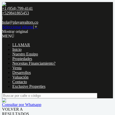
+1 (954) 799-4141
+529841865453
|
hola@playarealtors.co
Seleccionar idioma
▼
Mostrar original
MENÚ
LLAMAR
Inicio
Nuestro Equipo
Propiedades
Necesitas Financiamiento?
Venta
Desarrollos
Valuación
Contacto
Exclusive Properties
Consultar por Whatsapp
VOLVER A
RESULTADOS