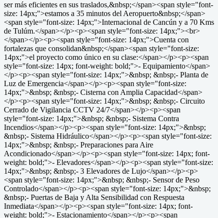
ser más eficientes en sus traslados,&nbsp;</span><span style="font-
size: 14px;">estamos a 35 minutos del Aeropuerto&nbsp;</span>
<span style="font-size: 14px;">Internacional de Cancún y a 70 Kms
de Tulúm.</span></p><p><span style="font-size: 14px;"><br>
</span></p><p><span style="font-size: 14px;">Cuenta con
fortalezas que consolidan&nbsp;</span><span style="font-size:
14px;">el proyecto como único en su clase:</span></p><p><span
style="font-size: 14px; font-weight: bold;">- Equipamiento</span>
</p><p><span style="font-size: 14px;">&nbsp; &nbsp;- Planta de
Luz de Emergencia</span></p><p><span style="font-size:
14px;">&nbsp; &nbsp;- Cisterna con Amplia Capacidad</span>
</p><p><span style="font-size: 14px;">&nbsp; &nbsp;- Circuito
Cerrado de Vigilancia CCTV 24/7</span></p><p><span
style="font-size: 14px;">&nbsp; &nbsp;- Sistema Contra
Incendios</span></p><p><span style="font-size: 14px;">&nbsp;
&nbsp;- Sistema Hidráulico</span></p><p><span style="font-size:
14px;">&nbsp; &nbsp;- Preparaciones para Aire
Acondicionado</span></p><p><span style="font-size: 14px; font-
weight: bold;">- Elevadores</span></p><p><span style="font-size:
14px;">&nbsp; &nbsp;- 3 Elevadores de Lujo</span></p><p>
<span style="font-size: 14px;">&nbsp; &nbsp;- Sensor de Peso
Controlado</span></p><p><span style="font-size: 14px;">&nbsp;
&nbsp;- Puertas de Baja y Alta Sensibilidad con Respuesta
Inmediata</span></p><p><span style="font-size: 14px; font-
weight: bold;">- Estacionamiento</span></p><p><span