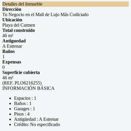
Detalles del Inmueble
Dirección
Tu Negocio en el Mall de Lujo Más Codiciado
Ubicación
Playa del Carmen
Total construido
46 m²
Antiguedad
A Estrenar
Baños
1
Expensas
0
Superficie cubierta
46 m²
(REF. PLO6216255)
INFORMACIÓN BÁSICA
Espacios : 1
Baños : 1
Garages : 1
Pisos : 4
Antigüedad : A Estrenar
Crédito: No especificado