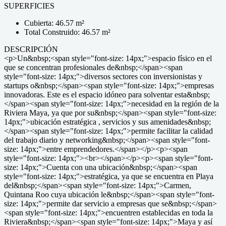
SUPERFICIES
Cubierta: 46.57 m²
Total Construido: 46.57 m²
DESCRIPCIÓN
<p>Un&nbsp;<span style="font-size: 14px;">espacio físico en el
que se concentran profesionales de&nbsp;</span><span
style="font-size: 14px;">diversos sectores con inversionistas y
startups o&nbsp;</span><span style="font-size: 14px;">empresas
innovadoras. Este es el espacio idóneo para solventar esta&nbsp;
</span><span style="font-size: 14px;">necesidad en la región de la
Riviera Maya, ya que por su&nbsp;</span><span style="font-size:
14px;">ubicación estratégica , servicios y sus amenidades&nbsp;
</span><span style="font-size: 14px;">permite facilitar la calidad
del trabajo diario y networking&nbsp;</span><span style="font-
size: 14px;">entre emprendedores.</span></p><p><span
style="font-size: 14px;"><br></span></p><p><span style="font-
size: 14px;">Cuenta con una ubicación&nbsp;</span><span
style="font-size: 14px;">estratégica, ya que se encuentra en Playa
del&nbsp;</span><span style="font-size: 14px;">Carmen,
Quintana Roo cuya ubicación le&nbsp;</span><span style="font-
size: 14px;">permite dar servicio a empresas que se&nbsp;</span>
<span style="font-size: 14px;">encuentren establecidas en toda la
Riviera&nbsp;</span><span style="font-size: 14px;">Maya y así