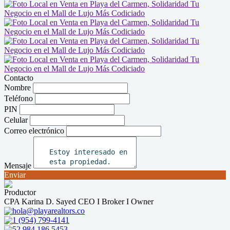
Contacto
Nombre
Teléfono
PIN
Celular
Correo electrónico
Mensaje
Enviar
Productor
CPA Karina D. Sayed CEO I Broker I Owner
hola@playarealtors.co
1 (954) 799-4141
52 984 186 5453