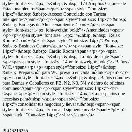
style="font-size: 14px;">&nbsp; &nbsp;- 173 Amplios Cajones de
Estacionamiento</span></p><p><span style="font-size:
14px;">&nbsp; &nbsp;- Acceso Controlado con Tarjeta
Inteligente</span></p><p><span style="font-size: 14px;">&nbsp;
&nbsp;- Bodegas de Almacenamiento</span></p><p><span
style="font-size: 14px; font-weight: bold;">- Amenidades</span>
</p><p><span style="font-size: 14px;">&nbsp; &nbsp;- Relax
Room</span></p><p><span style="font-size: 14px;">&nbsp;
&nbsp;- Business Center</span></p><p><span style="font-size:
14px;">&nbsp; &nbsp;- Cardio Room</span></p><p><span
style="font-size: 14px;">&nbsp; &nbsp;- Lobby de Lujo</span>
</p><p><span style="font-size: 14px; font-weight: bold;">- Baños /
W.C.</span></p><p><span style="font-size: 14px;">&nbsp;
&nbsp;- Preparación para WC privado en cada módulo</span></p>
<p><span style="font-size: 14px;">&nbsp; &nbsp;- Baños comunes
para Damas y Caballeros en PB, N2, N3, N4 y dentro de oficinas
comunes</span></p><p><span style="font-size: 14px;"><br>
</span></p><p><span style="font-size: 14px;">Los espacios que
necesitas para&nbsp;</span><span style="font-size:
14px;">consolidar tus negocios y llevar tu&nbsp;</span><span
style="font-size: 14px;">marca al siguiente nivel.</span></p><p>
<span style="font-size: 14px;"><br></span></p>
PLO6216255