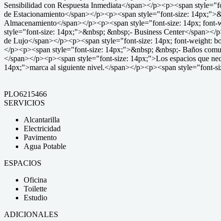
Sensibilidad con Respuesta Inmediata</span></p><p><span style="fo
de Estacionamiento</span></p><p><span style="font-size: 14px;">&
Almacenamiento</span></p><p><span style="font-size: 14px; font
style="font-size: 14px;">&nbsp; &nbsp;- Business Center</span><
de Lujo</span></p><p><span style="font-size: 14px; font-weight: 
</p><p><span style="font-size: 14px;">&nbsp; &nbsp;- Baños comun
</span></p><p><span style="font-size: 14px;">Los espacios que nece
14px;">marca al siguiente nivel.</span></p><p><span style="font-
PLO6215466
SERVICIOS
Alcantarilla
Electricidad
Pavimento
Agua Potable
ESPACIOS
Oficina
Toilette
Estudio
ADICIONALES