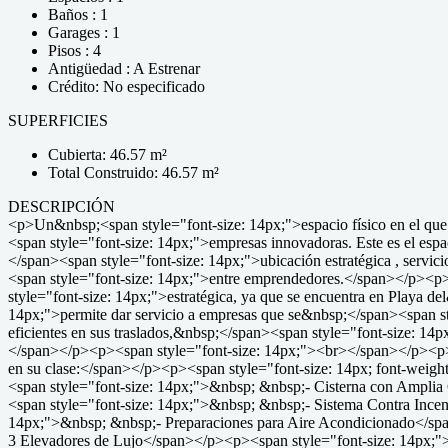
Baños : 1
Garages : 1
Pisos : 4
Antigüedad : A Estrenar
Crédito: No especificado
SUPERFICIES
Cubierta: 46.57 m²
Total Construido: 46.57 m²
DESCRIPCIÓN
<p>Un&nbsp;<span style="font-size: 14px;">espacio físico en el que 
<span style="font-size: 14px;">empresas innovadoras. Este es el esp
</span><span style="font-size: 14px;">ubicación estratégica , servic
<span style="font-size: 14px;">entre emprendedores.</span></p><p
style="font-size: 14px;">estratégica, ya que se encuentra en Playa
14px;">permite dar servicio a empresas que se&nbsp;</span><span st
eficientes en sus traslados,&nbsp;</span><span style="font-size: 1
</span></p><p><span style="font-size: 14px;"><br></span></p><p><
en su clase:</span></p><p><span style="font-size: 14px; font-wei
<span style="font-size: 14px;">&nbsp; &nbsp;- Cisterna con Ampli
<span style="font-size: 14px;">&nbsp; &nbsp;- Sistema Contra Ince
14px;">&nbsp; &nbsp;- Preparaciones para Aire Acondicionado</spa
3 Elevadores de Lujo</span></p><p><span style="font-size: 14px;"