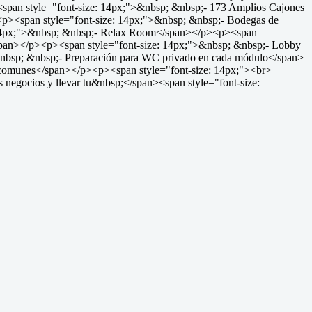
<span style="font-size: 14px;">&nbsp; &nbsp;- 173 Amplios Cajones
<p><span style="font-size: 14px;">&nbsp; &nbsp;- Bodegas de
: 14px;">&nbsp; &nbsp;- Relax Room</span></p><p><span
span></p><p><span style="font-size: 14px;">&nbsp; &nbsp;- Lobby
&nbsp; &nbsp;- Preparación para WC privado en cada módulo</span>
 comunes</span></p><p><span style="font-size: 14px;"><br>
 negocios y llevar tu&nbsp;</span><span style="font-size: