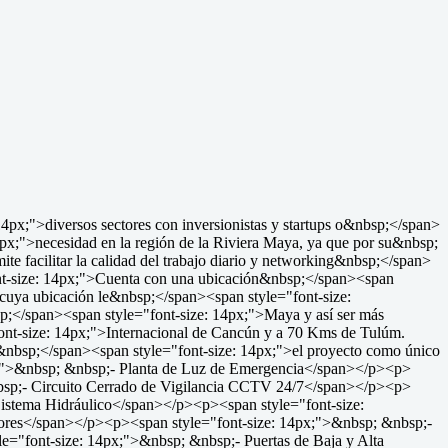
4px;">diversos sectores con inversionistas y startups o&nbsp;</span>
4px;">necesidad en la región de la Riviera Maya, ya que por su&nbsp;
e facilitar la calidad del trabajo diario y networking&nbsp;</span>
nt-size: 14px;">Cuenta con una ubicación&nbsp;</span><span
 cuya ubicación le&nbsp;</span><span style="font-size:
sp;</span><span style="font-size: 14px;">Maya y así ser más
font-size: 14px;">Internacional de Cancún y a 70 Kms de Tulúm.
nbsp;</span><span style="font-size: 14px;">el proyecto como único
px;">&nbsp; &nbsp;- Planta de Luz de Emergencia</span></p><p>
bsp;- Circuito Cerrado de Vigilancia CCTV 24/7</span></p><p>
istema Hidráulico</span></p><p><span style="font-size:
dores</span></p><p><span style="font-size: 14px;">&nbsp; &nbsp;-
="font-size: 14px;">&nbsp; &nbsp;- Puertas de Baja y Alta