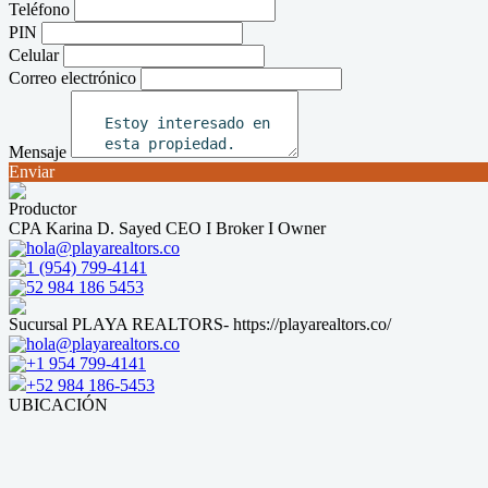
Teléfono
PIN
Celular
Correo electrónico
Mensaje
Enviar
Productor
CPA Karina D. Sayed CEO I Broker I Owner
hola@playarealtors.co
1 (954) 799-4141
52 984 186 5453
Sucursal PLAYA REALTORS- https://playarealtors.co/
hola@playarealtors.co
+1 954 799-4141
+52 984 186-5453
UBICACIÓN