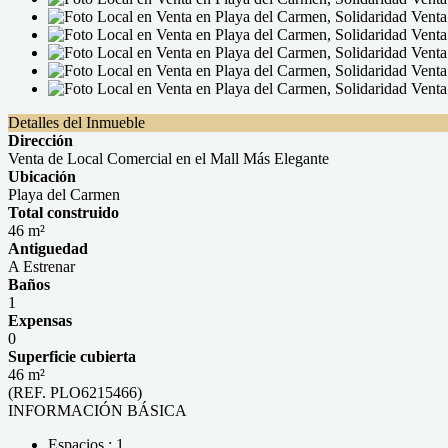
Detalles del Inmueble
Dirección
Venta de Local Comercial en el Mall Más Elegante
Ubicación
Playa del Carmen
Total construido
46 m²
Antiguedad
A Estrenar
Baños
1
Expensas
0
Superficie cubierta
46 m²
(REF. PLO6215466)
INFORMACIÓN BÁSICA
Espacios : 1