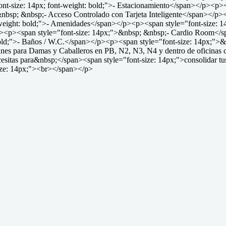
nt-size: 14px; font-weight: bold;">- Estacionamiento</span></p><p>
nbsp; &nbsp;- Acceso Controlado con Tarjeta Inteligente</span></p>
-weight: bold;">- Amenidades</span></p><p><span style="font-size
/p><p><span style="font-size: 14px;">&nbsp; &nbsp;- Cardio Room</
bold;">- Baños / W.C.</span></p><p><span style="font-size: 14px;">
es para Damas y Caballeros en PB, N2, N3, N4 y dentro de oficinas
sitas para&nbsp;</span><span style="font-size: 14px;">consolidar tus
size: 14px;"><br></span></p>