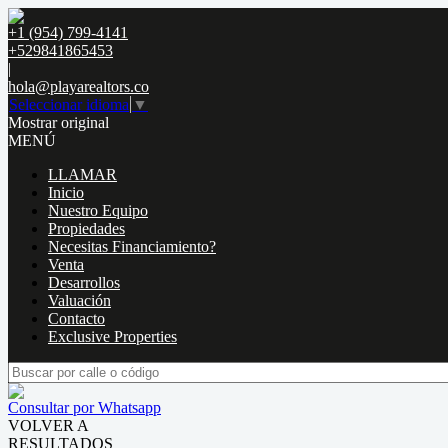
+1 (954) 799-4141
+529841865453
|
hola@playarealtors.co
Seleccionar idioma
▼
Mostrar original
MENÚ
LLAMAR
Inicio
Nuestro Equipo
Propiedades
Necesitas Financiamiento?
Venta
Desarrollos
Valuación
Contacto
Exclusive Properties
Consultar por Whatsapp
VOLVER A
RESULTADOS