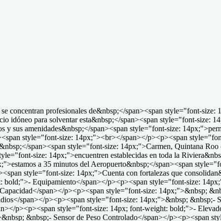
se concentran profesionales de&nbsp;</span><span style="font-size: 1
acio idóneo para solventar esta&nbsp;</span><span style="font-size: 1
ios y sus amenidades&nbsp;</span><span style="font-size: 14px;">permit
><span style="font-size: 14px;"><br></span></p><p><span style="fo
 del&nbsp;</span><span style="font-size: 14px;">Carmen, Quintana Roo
yle="font-size: 14px;">encuentren establecidas en toda la Riviera&nb
4px;">estamos a 35 minutos del Aeropuerto&nbsp;</span><span style="
span style="font-size: 14px;">Cuenta con fortalezas que consolidan&
ght: bold;">- Equipamiento</span></p><p><span style="font-size: 14
a Capacidad</span></p><p><span style="font-size: 14px;">&nbsp; &n
ndios</span></p><p><span style="font-size: 14px;">&nbsp; &nbsp;- S
n></p><p><span style="font-size: 14px; font-weight: bold;">- Eleva
>&nbsp; &nbsp;- Sensor de Peso Controlado</span></p><p><span style