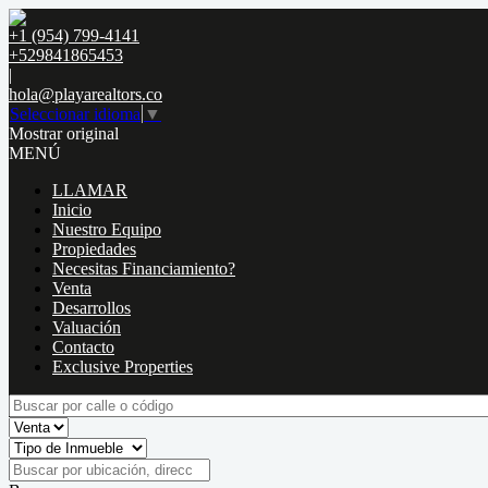
+1 (954) 799-4141
+529841865453
|
hola@playarealtors.co
Seleccionar idioma
▼
Mostrar original
MENÚ
LLAMAR
Inicio
Nuestro Equipo
Propiedades
Necesitas Financiamiento?
Venta
Desarrollos
Valuación
Contacto
Exclusive Properties