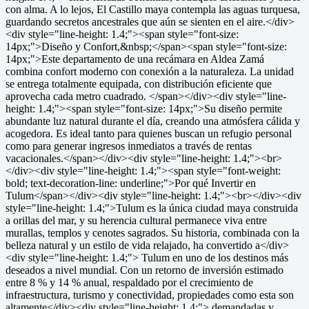
con alma. A lo lejos, El Castillo maya contempla las aguas turquesa,
guardando secretos ancestrales que aún se sienten en el aire.</div>
<div style="line-height: 1.4;"><span style="font-size:
14px;">Diseño y Confort,&nbsp;</span><span style="font-size:
14px;">Este departamento de una recámara en Aldea Zamá
combina confort moderno con conexión a la naturaleza. La unidad
se entrega totalmente equipada, con distribución eficiente que
aprovecha cada metro cuadrado. </span></div><div style="line-
height: 1.4;"><span style="font-size: 14px;">Su diseño permite
abundante luz natural durante el día, creando una atmósfera cálida y
acogedora. Es ideal tanto para quienes buscan un refugio personal
como para generar ingresos inmediatos a través de rentas
vacacionales.</span></div><div style="line-height: 1.4;"><br>
</div><div style="line-height: 1.4;"><span style="font-weight:
bold; text-decoration-line: underline;">Por qué Invertir en
Tulum</span></div><div style="line-height: 1.4;"><br></div><div
style="line-height: 1.4;">Tulum es la única ciudad maya construida
a orillas del mar, y su herencia cultural permanece viva entre
murallas, templos y cenotes sagrados. Su historia, combinada con la
belleza natural y un estilo de vida relajado, ha convertido a</div>
<div style="line-height: 1.4;"> Tulum en uno de los destinos más
deseados a nivel mundial. Con un retorno de inversión estimado
entre 8 % y 14 % anual, respaldado por el crecimiento de
infraestructura, turismo y conectividad, propiedades como esta son
altamente</div><div style="line-height: 1.4;"> demandadas y