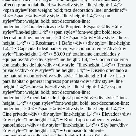
ofrecen gran rentabilidad.</div><div style="line-height: 1.4;">
<span style="font-weight: bold; text-decoration-line: underline;">
<br></span></div><div style="line-height: 1.4;"><span
style="font-weight: bold; text-decoration-line:
underline;">Características de la Propiedad</span></div><div
style="line-height: 1.4;"><span style="font-weight: bold; text-
decoration-line: underline;"><br></span></div><div style="line-
height: 1.4;">• 1 Recámara / 1 Baño</div><div style="line-height:
1.4;">• Capacidad ideal para vivir, vacacionar o renta</div><div
style="line-height: 1.4;">• 58.09 m² totalmente amueblados y
equipados</div><div style="line-height: 1.4;">• Cocina moderna
con acabados de lujo</div><div style="line-height: 1.4;">• Terraza
privada</div><div style="line-height: 1.4;">• Diseño orientado a
luz natural y confort</div><div style="line-height: 1.4;">• Listo
para habitar o generar ingresos por renta</div><div style="line-
height: 1.4;"><br></div><div style="line-height: 1.4;"><span
style="font-weight: bold; text-decoration-line:
underline;">Amenidades de Lujo</span></div><div style="line-
height: 1.4;"><span style="font-weight: bold; text-decoration-line:
underline;"><br></span></div><div style="line-height: 1.4;">•
Cine privado</div><div style="line-height: 1.4;">• Elevador</div>
<div style="line-height: 1.4;">• Roof Top con alberca y vistas
panorámicas</div><div style="line-height: 1.4;">• Sky bar</div>
<div style="line-height: 1.4;">• Gimnasio totalmente
equipado</div><div style="line-height: 1.4;">• Sala de