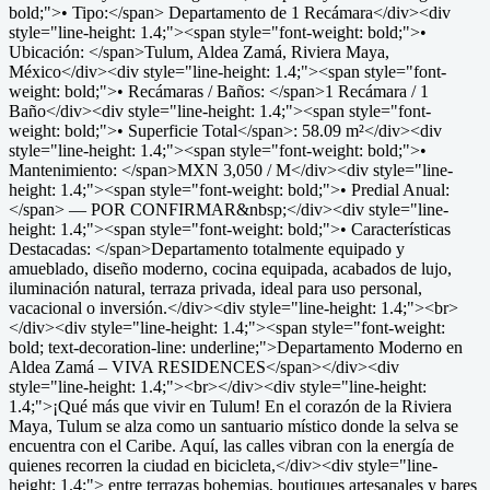
bold;">• Tipo:</span> Departamento de 1 Recámara</div><div
style="line-height: 1.4;"><span style="font-weight: bold;">•
Ubicación: </span>Tulum, Aldea Zamá, Riviera Maya,
México</div><div style="line-height: 1.4;"><span style="font-
weight: bold;">• Recámaras / Baños: </span>1 Recámara / 1
Baño</div><div style="line-height: 1.4;"><span style="font-
weight: bold;">• Superficie Total</span>: 58.09 m²</div><div
style="line-height: 1.4;"><span style="font-weight: bold;">•
Mantenimiento: </span>MXN 3,050 / M</div><div style="line-
height: 1.4;"><span style="font-weight: bold;">• Predial Anual:
</span> — POR CONFIRMAR&nbsp;</div><div style="line-
height: 1.4;"><span style="font-weight: bold;">• Características
Destacadas: </span>Departamento totalmente equipado y
amueblado, diseño moderno, cocina equipada, acabados de lujo,
iluminación natural, terraza privada, ideal para uso personal,
vacacional o inversión.</div><div style="line-height: 1.4;"><br>
</div><div style="line-height: 1.4;"><span style="font-weight:
bold; text-decoration-line: underline;">Departamento Moderno en
Aldea Zamá – VIVA RESIDENCES</span></div><div
style="line-height: 1.4;"><br></div><div style="line-height:
1.4;">¡Qué más que vivir en Tulum! En el corazón de la Riviera
Maya, Tulum se alza como un santuario místico donde la selva se
encuentra con el Caribe. Aquí, las calles vibran con la energía de
quienes recorren la ciudad en bicicleta,</div><div style="line-
height: 1.4;"> entre terrazas bohemias, boutiques artesanales y bares