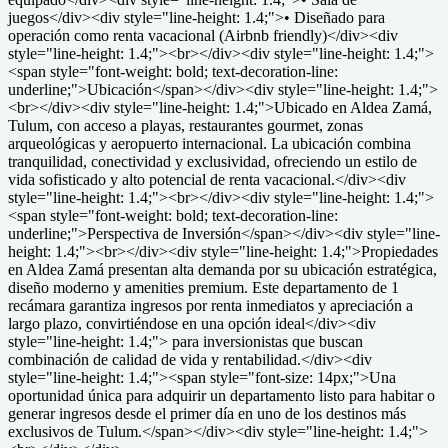
juegos</div><div style="line-height: 1.4;">• Diseñado para
operación como renta vacacional (Airbnb friendly)</div><div
style="line-height: 1.4;"><br></div><div style="line-height: 1.4;">
<span style="font-weight: bold; text-decoration-line:
underline;">Ubicación</span></div><div style="line-height: 1.4;">
<br></div><div style="line-height: 1.4;">Ubicado en Aldea Zamá,
Tulum, con acceso a playas, restaurantes gourmet, zonas
arqueológicas y aeropuerto internacional. La ubicación combina
tranquilidad, conectividad y exclusividad, ofreciendo un estilo de
vida sofisticado y alto potencial de renta vacacional.</div><div
style="line-height: 1.4;"><br></div><div style="line-height: 1.4;">
<span style="font-weight: bold; text-decoration-line:
underline;">Perspectiva de Inversión</span></div><div style="line-
height: 1.4;"><br></div><div style="line-height: 1.4;">Propiedades
en Aldea Zamá presentan alta demanda por su ubicación estratégica,
diseño moderno y amenities premium. Este departamento de 1
recámara garantiza ingresos por renta inmediatos y apreciación a
largo plazo, convirtiéndose en una opción ideal</div><div
style="line-height: 1.4;"> para inversionistas que buscan
combinación de calidad de vida y rentabilidad.</div><div
style="line-height: 1.4;"><span style="font-size: 14px;">Una
oportunidad única para adquirir un departamento listo para habitar o
generar ingresos desde el primer día en uno de los destinos más
exclusivos de Tulum.</span></div><div style="line-height: 1.4;">