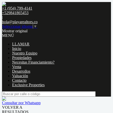
+1 (954) 799-4141
+529841865453
|
hola@playarealtors.co
Seleccionar idioma
▼
Mostrar original
MENÚ
LLAMAR
Inicio
Nuestro Equipo
Propiedades
Necesitas Financiamiento?
Venta
Desarrollos
Valuación
Contacto
Exclusive Properties
Consultar por Whatsapp
VOLVER A
RESULTADOS