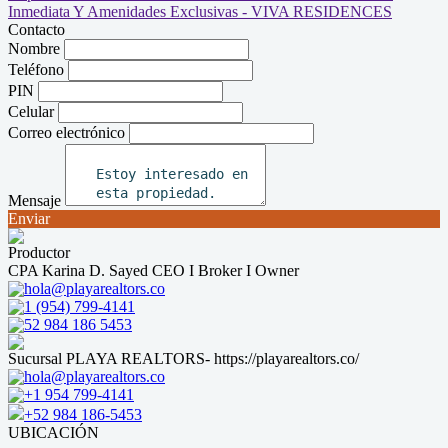
Contacto
Nombre
Teléfono
PIN
Celular
Correo electrónico
Mensaje
Enviar
Productor
CPA Karina D. Sayed CEO I Broker I Owner
hola@playarealtors.co
1 (954) 799-4141
52 984 186 5453
Sucursal PLAYA REALTORS- https://playarealtors.co/
hola@playarealtors.co
+1 954 799-4141
+52 984 186-5453
UBICACIÓN