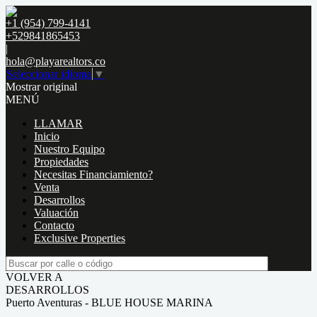
+1 (954) 799-4141
+529841865453
|
hola@playarealtors.co
Seleccionar idioma
▼
Mostrar original
MENÚ
LLAMAR
Inicio
Nuestro Equipo
Propiedades
Necesitas Financiamiento?
Venta
Desarrollos
Valuación
Contacto
Exclusive Properties
VOLVER A
DESARROLLOS
Puerto Aventuras - BLUE HOUSE MARINA