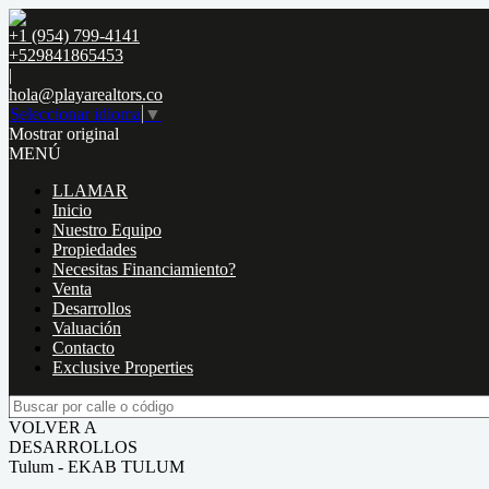
+1 (954) 799-4141
+529841865453
|
hola@playarealtors.co
Seleccionar idioma
▼
Mostrar original
MENÚ
LLAMAR
Inicio
Nuestro Equipo
Propiedades
Necesitas Financiamiento?
Venta
Desarrollos
Valuación
Contacto
Exclusive Properties
VOLVER A
DESARROLLOS
Tulum - EKAB TULUM