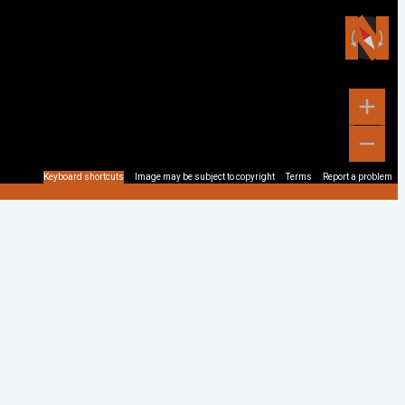
Keyboard shortcuts
Image may be subject to copyright
Terms
Report a problem